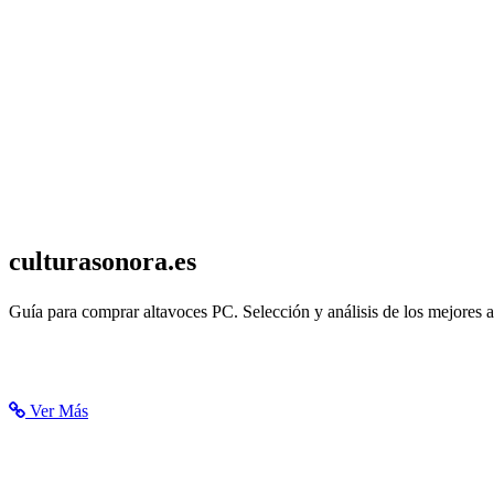
culturasonora.es
Altavoces PC: comparativa los mejores altavoces para ordenador 202
Guía para comprar altavoces PC. Selección y análisis de los mejores 
Ver Más