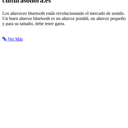
culturasonora.es
Altavoz Bluetooth: los Mejores Altavoces Portátiles del 2020
Los altavoces bluetooth están revolucionando el mercado de sonido.
Un buen altavoz bluetooth es un altavoz portátil, un altavoz pequeño
y para su tamaño, debe tener garra.
Ver Más