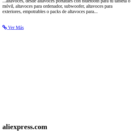
...altavoces, desde altavoces portátiles con bluetooth para tu tableta o
móvil, altavoces para ordenador, subwoofer, altavoces para
exteriores, empotrables o packs de altavoces para...
Ver Más
aliexpress.com