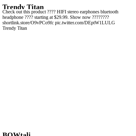
Trendy Titan
Check out this product ???? HIFI stereo earphones bluetooth
headphone ???? starting at $29.99. Show now ????????
shortlink.store/O9vPCo9fc pic.twitter.com/DEptW1LULG
Trendy Titan
BOWtali