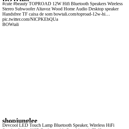
#cute #beauty TOPROAD 12W Hifi Bluetooth Speakers Wireless
Stereo Subwoofer Altavoz Wood Home Audio Desktop speaker
Handsfree TF caixa de som bowtali.com/toproad-12w-hi…
pic.twitter.com/NlCPKEbQUa
BOWtali
shopjunglee
Devcool LED Touch Lamp Bluetooth Speaker, Wireless HiFi