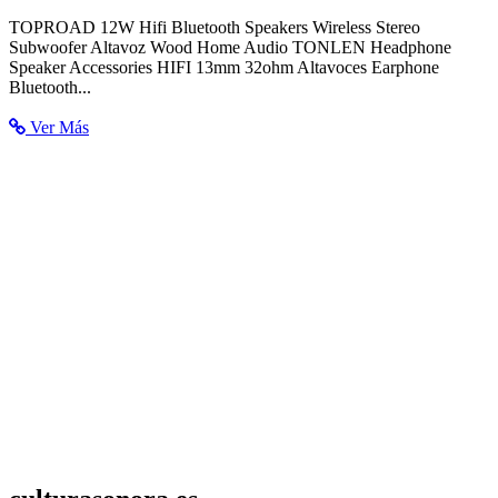
Best value Altavoz Bluetooth Hifi - Great deals on Altavoz
TOPROAD 12W Hifi Bluetooth Speakers Wireless Stereo
Bluetooth...
Subwoofer Altavoz Wood Home Audio TONLEN Headphone
Speaker Accessories HIFI 13mm 32ohm Altavoces Earphone
Bluetooth...
Ver Más