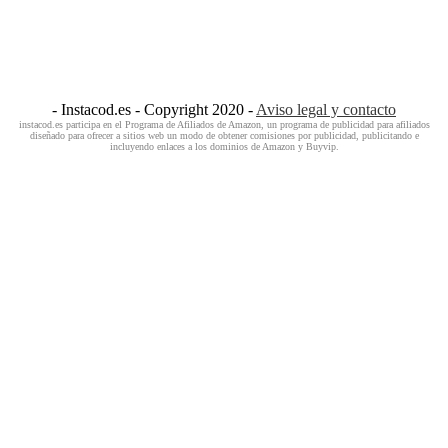
- Instacod.es - Copyright 2020 -
Aviso legal y contacto
instacod.es participa en el Programa de Afiliados de Amazon, un programa de publicidad para afiliados
diseñado para ofrecer a sitios web un modo de obtener comisiones por publicidad, publicitando e
incluyendo enlaces a los dominios de Amazon y Buyvip.