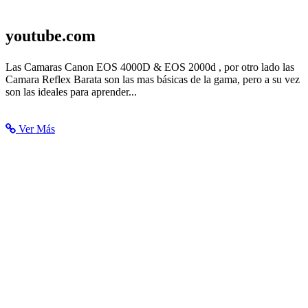
youtube.com
Canon EOS 4000D & EOS 2000d | Camara Reflex Barata -
Las Camaras Canon EOS 4000D & EOS 2000d , por otro lado las
YouTube
Camara Reflex Barata son las mas básicas de la gama, pero a su vez
son las ideales para aprender...
Ver Más