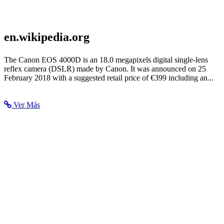
en.wikipedia.org
Canon EOS 4000D - Wikipedia
The Canon EOS 4000D is an 18.0 megapixels digital single-lens
reflex camera (DSLR) made by Canon. It was announced on 25
February 2018 with a suggested retail price of €399 including an...
Ver Más