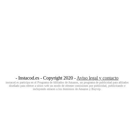
- Instacod.es - Copyright 2020 -
Aviso legal y contacto
instacod.es participa en el Programa de Afiliados de Amazon, un programa de publicidad para afiliados
diseñado para ofrecer a sitios web un modo de obtener comisiones por publicidad, publicitando e
incluyendo enlaces a los dominios de Amazon y Buyvip.