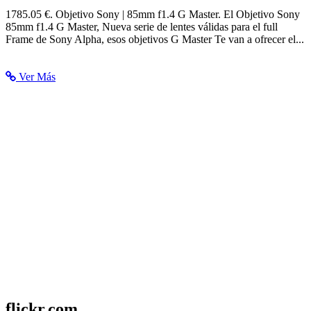
Objetivo Sony | 85mm f1.4 G Master | Club Foto Nauta S.L.
1785.05 €. Objetivo Sony | 85mm f1.4 G Master. El Objetivo Sony
85mm f1.4 G Master, Nueva serie de lentes válidas para el full
Frame de Sony Alpha, esos objetivos G Master Te van a ofrecer el...
Ver Más
flickr.com