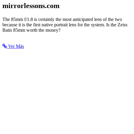
mirrorlessons.com
Portrait Perfection - The Zeiss Batis 85mm f/1.8 review
The 85mm f/1.8 is certainly the most anticipated lens of the two
because it is the first native portrait lens for the system. Is the Zeiss
Batis 85mm worth the money?
Ver Más