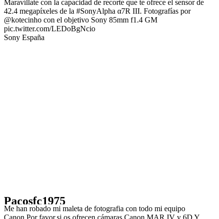
Maravíllate con la capacidad de recorte que te ofrece el sensor de
42.4 megapíxeles de la #SonyAlpha α7R III. Fotografías por
@kotecinho con el objetivo Sony 85mm f1.4 GM
pic.twitter.com/LEDoBgNcio
Sony España
Pacosfc1975
Me han robado mi maleta de fotografia con todo mi equipo
Canon.Por favor,si os ofrecen cámaras Canon MAR IV y 6D Y