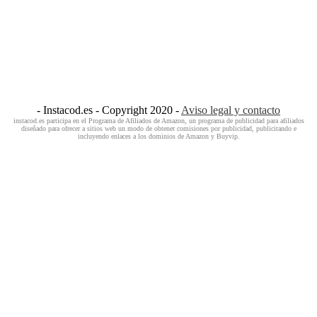
- Instacod.es - Copyright 2020 -
Aviso legal y contacto
instacod.es participa en el Programa de Afiliados de Amazon, un programa de publicidad para afiliados
diseñado para ofrecer a sitios web un modo de obtener comisiones por publicidad, publicitando e
incluyendo enlaces a los dominios de Amazon y Buyvip.