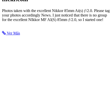
Flickr: The 85mm ƒ/2.0 Ai and Ais Nikkor Photo Group Pool
Photos taken with the excellent Nikkor 85mm Ai(s) ƒ/2.0. Please tag
your photos accordingly News. I just noticed that there is no group
for the excellent NIkkor MF AI(S) 85mm ƒ/2.0, so I started one!
Ver Más