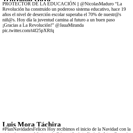
PROTECTOR DE LA EDUCACIÓN || @NicolasMaduro “La
Revolución ha construido un poderoso sistema educativo, hace 19
años el nivel de deserción escolar superaba el 70% de nuestr@s
niñ@s. Hoy día la juventud camina al futuro a un buen paso
¡Gracias a La Revolución!” @JauaMiranda
pic.twitter.com/t4f25pXRfq
Luis Mora Táchira
#PlanNavidadesFelices Hoy recibimos el inicio de la Navidad con la