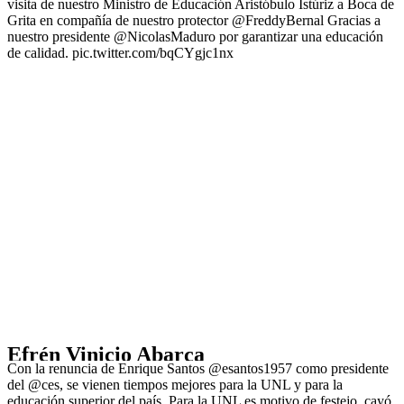
visita de nuestro Ministro de Educación Aristóbulo Istúriz a Boca de
Grita en compañía de nuestro protector @FreddyBernal Gracias a
nuestro presidente @NicolasMaduro por garantizar una educación
de calidad. pic.twitter.com/bqCYgjc1nx
Efrén Vinicio Abarca
Con la renuncia de Enrique Santos @esantos1957 como presidente
del @ces, se vienen tiempos mejores para la UNL y para la
educación superior del país. Para la UNL es motivo de festejo, cayó