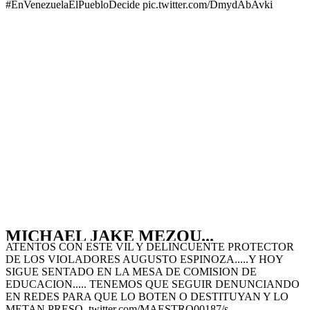
#EnVenezuelaElPuebloDecide pic.twitter.com/DmydAbAvki
MICHAEL JAKE MEZQU...
ATENTOS CON ESTE VIL Y DELINCUENTE PROTECTOR
DE LOS VIOLADORES AUGUSTO ESPINOZA.....Y HOY
SIGUE SENTADO EN LA MESA DE COMISION DE
EDUCACION..... TENEMOS QUE SEGUIR DENUNCIANDO
EN REDES PARA QUE LO BOTEN O DESTITUYAN Y LO
METAN PRESO. twitter.com/MAESTRO00187/s…