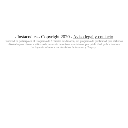
- Instacod.es - Copyright 2020 -
Aviso legal y contacto
instacod.es participa en el Programa de Afiliados de Amazon, un programa de publicidad para afiliados
diseñado para ofrecer a sitios web un modo de obtener comisiones por publicidad, publicitando e
incluyendo enlaces a los dominios de Amazon y Buyvip.