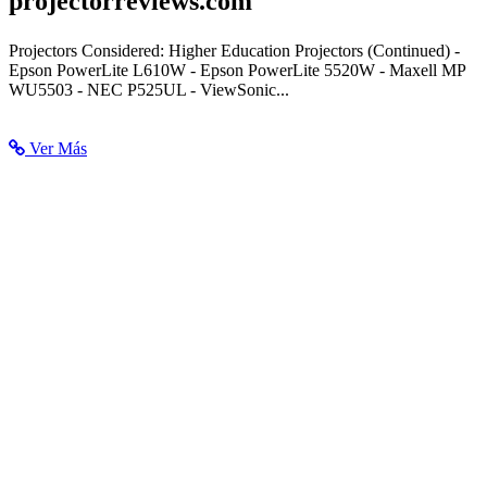
projectorreviews.com
Classroom Projector Report: Best Education Projectors...
Projectors Considered: Higher Education Projectors (Continued) -
Epson PowerLite L610W - Epson PowerLite 5520W - Maxell MP
WU5503 - NEC P525UL - ViewSonic...
Ver Más