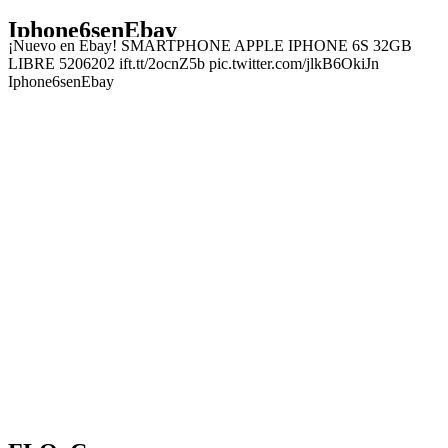
Iphone6senEbay
¡Nuevo en Ebay! SMARTPHONE APPLE IPHONE 6S 32GB
LIBRE 5206202 ift.tt/2ocnZ5b pic.twitter.com/jlkB6OkiJn
Iphone6senEbay