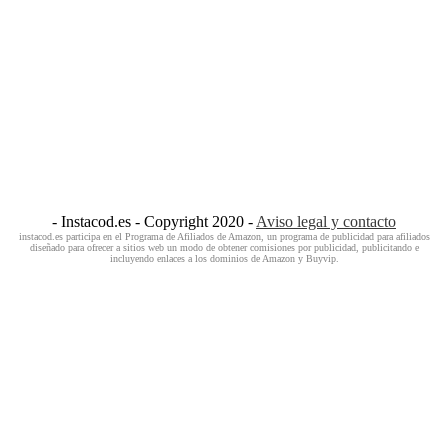
- Instacod.es - Copyright 2020 -
Aviso legal y contacto
instacod.es participa en el Programa de Afiliados de Amazon, un programa de publicidad para afiliados
diseñado para ofrecer a sitios web un modo de obtener comisiones por publicidad, publicitando e
incluyendo enlaces a los dominios de Amazon y Buyvip.