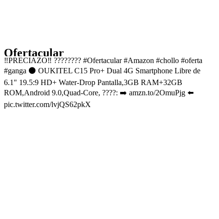
Ofertacular
‼️PRECIAZO‼️ ????‍???? #Ofertacular #Amazon #chollo #oferta
#ganga ⚫️ OUKITEL C15 Pro+ Dual 4G Smartphone Libre de
6.1" 19.5:9 HD+ Water-Drop Pantalla,3GB RAM+32GB
ROM,Android 9.0,Quad-Core, ????: ➡️ amzn.to/2OmuPjg ⬅️
pic.twitter.com/lvjQS62pkX