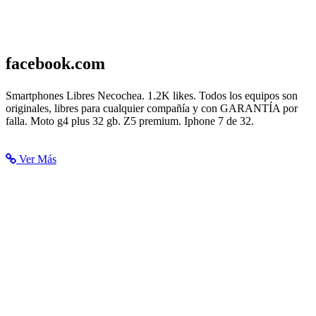
facebook.com
Smartphones Libres Necochea - Home | Facebook
Smartphones Libres Necochea. 1.2K likes. Todos los equipos son
originales, libres para cualquier compañía y con GARANTÍA por
falla. Moto g4 plus 32 gb. Z5 premium. Iphone 7 de 32.
Ver Más