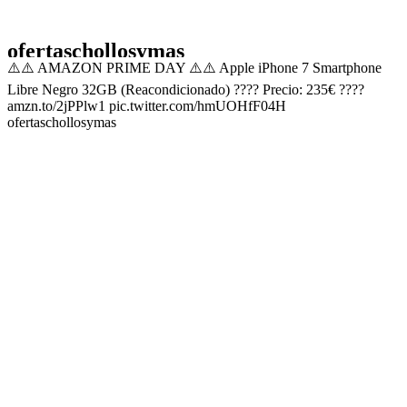
ofertaschollosymas
⚠️⚠️ AMAZON PRIME DAY ⚠️⚠️ Apple iPhone 7 Smartphone
Libre Negro 32GB (Reacondicionado) ???? Precio: 235€ ????
amzn.to/2jPPlw1 pic.twitter.com/hmUOHfF04H
ofertaschollosymas