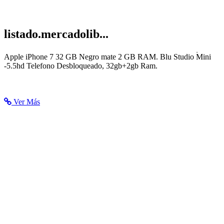
listado.mercadolib...
Smartphone - Celulares y Smartphones en Mercado Libre México
Apple iPhone 7 32 GB Negro mate 2 GB RAM. Blu Studio Mini
-5.5hd Telefono Desbloqueado, 32gb+2gb Ram.
Ver Más