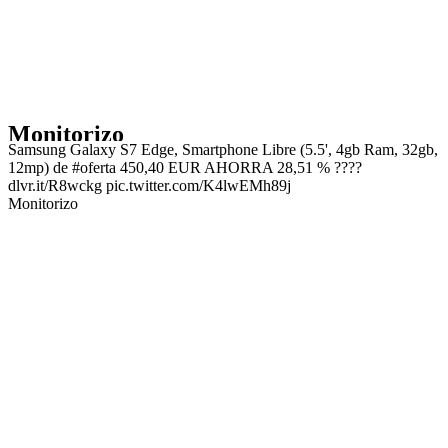
Monitorizo
Samsung Galaxy S7 Edge, Smartphone Libre (5.5', 4gb Ram, 32gb,
12mp) de #oferta 450,40 EUR AHORRA 28,51 % ????
dlvr.it/R8wckg pic.twitter.com/K4lwEMh89j
Monitorizo