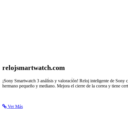
relojsmartwatch.com
Sony Smartwatch 3 - Análisis y Opinión - Reloj Smartwatch
¡Sony Smartwatch 3 análisis y valoración! Reloj inteligente de Son
hermano pequeño y mediano. Mejora el cierre de la correa y tiene cert
Ver Más