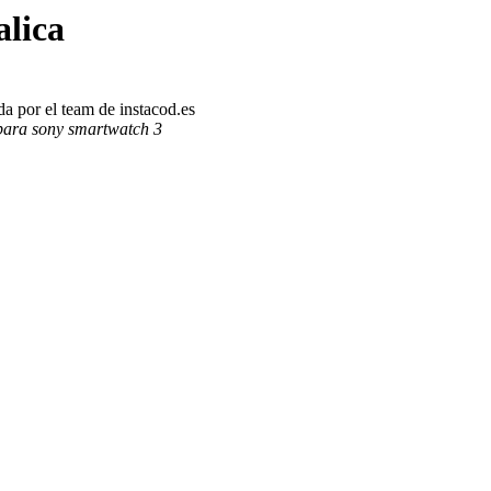
lica
a por el team de instacod.es
para sony smartwatch 3